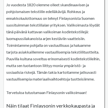
Jo vuodesta 1820 olemme olleet skandinaavisen ja
pohjoismaisen tekstiilin edelläkävijä. Rohkeus ja
ennakkoluulottomuus on tehnyt Finlaysonista Suomen
suosituimman tekstiilialan yrityksen. Valikoimasta löydät
tänä päivänä kattavan valikoiman kodintekstiilejä:
luomupussilakanoista arjen kestäviin vaatteisiin.
Toimintamme pohjalla on vastuullisuus ja haluamme
tarjota asiakkaillemme vastuullisempia tekstiilituotteita.
Puuvilla kuituna soveltuu erinomaisesti kodintekstiileihin,
mutta sen tuotantoon liittyy monia ympäristö- ja
sosiaalisia riskejä. Tämän takia kartoitamme jatkuvasti
vastuullisempia materiaalivaihtoehtoja tuotteisiimme.
Tervetuloa tutustumaan Finlaysonin valikoimaan!
Näin tilaat Finlaysonin verkkokaupasta ja