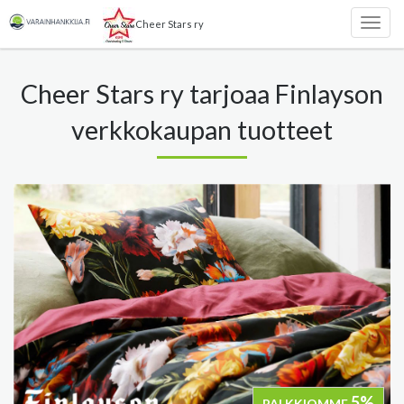
Cheer Stars ry
Togg
navig
Cheer Stars ry tarjoaa Finlayson
verkkokaupan tuotteet
5%
PALKKIOMME