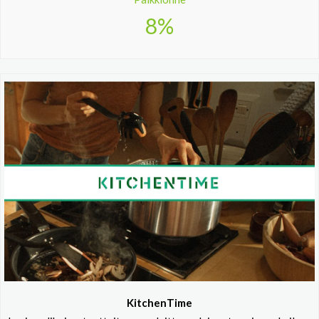
8%
KitchenTime