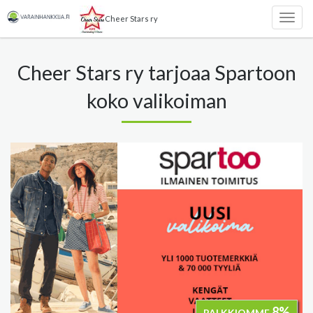
Cheer Stars ry
Togg
navig
Cheer Stars ry tarjoaa Spartoon
koko valikoiman
8%
PALKKIOMME