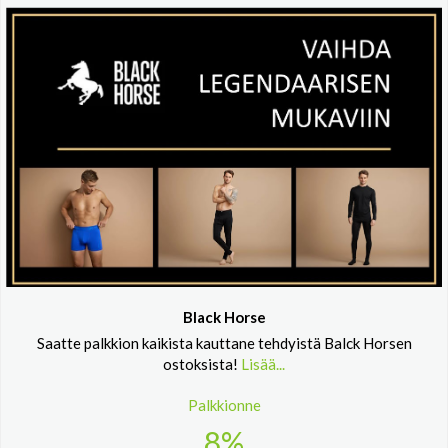
Black Horse
Saatte palkkion kaikista kauttane tehdyistä Balck Horsen
ostoksista!
Lisää...
Palkkionne
8%