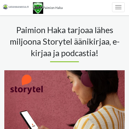
Paimion Haka
Togg
navig
Paimion Haka tarjoaa lähes
miljoona Storytel äänikirjaa, e-
kirjaa ja podcastia!