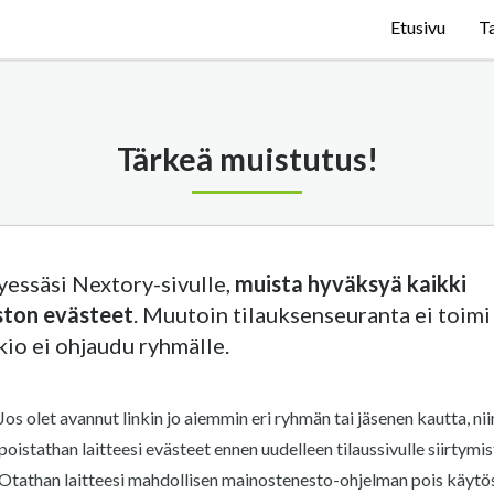
Etusivu
T
Tärkeä muistutus!
tyessäsi Nextory-sivulle,
muista hyväksyä kaikki
ston evästeet
. Muutoin tilauksenseuranta ei toimi 
kio ei ohjaudu ryhmälle.
Jos olet avannut linkin jo aiemmin eri ryhmän tai jäsenen kautta, nii
poistathan laitteesi evästeet ennen uudelleen tilaussivulle siirtymis
Otathan laitteesi mahdollisen mainostenesto-ohjelman pois käytö