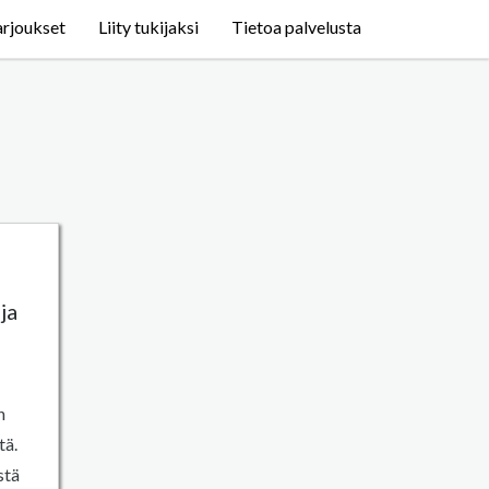
arjoukset
Liity tukijaksi
Tietoa palvelusta
ja
n
tä.
stä