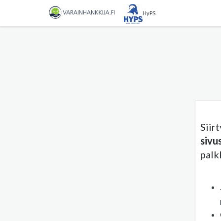
HyPS
Siir
sivu
palk