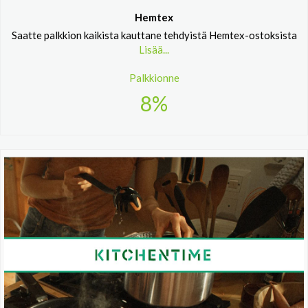
Hemtex
Saatte palkkion kaikista kauttane tehdyistä Hemtex-ostoksista
Lisää...
Palkkionne
8%