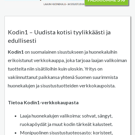
Kodin1 – Uudista kotisi tyylikkäästi ja
edullisesti
Kodin1
on suomalainen sisustukseen ja huonekaluihin
erikoistunut verkkokauppa, joka tarjoaa laajan valikoiman
tuotteita niin sisätiloihin kuin uloskin. Yritys on
vakiinnuttanut paikkansa yhtenä Suomen suurimmista
huonekalujen ja sisustustuotteiden verkkokaupoista.
Tietoa Kodin1-verkkokaupasta
Laaja huonekalujen valikoima: sohvat, sängyt,
ruokapöydät ja muut kodin tärkeät kalusteet.
Monipuolinen sisustustuoteosasto: koristeet,