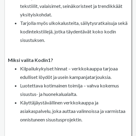
tekstiilit, valaisimet, seinäkoristeet ja trendikkäät
yksityiskohdat.
Tarjolla myös ulkokalusteita, säilytysratkaisuja sekä
kodintekstiilejä, jotka täydentävät koko kodin
sisustuksen.
Miksi valita Kodin1?
Kilpailukykyiset hinnat – verkkokauppa tarjoaa
edulliset löydöt ja usein kampanjatarjouksia.
Luotettava kotimainen toimija – vahva kokemus
sisustus‑ ja huonekalualalta.
Käyttäjäystävällinen verkkokauppa ja
asiakaspalvelu, joka auttaa valinnoissa ja varmistaa
onnistuneen sisustusprojektin.