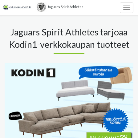
Jaguars Spirit Athletes
Togg
navig
Jaguars Spirit Athletes tarjoaa
Kodin1-verkkokaupan tuotteet
5%
PALKKIOMME