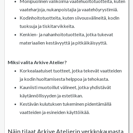
Monipuolinen valikoima vaatehuoltotuotteita, kuten
vaateharjoja, nukanpoistajia ja vaatehöyrystimiä.
Kodinhoitotuotteita, kuten siivousvälineitä, kodin
tuoksuja ja tiskitarvikkeita.
Kenkien- ja nahanhoitotuotteita, jotka tukevat
materiaalien kestävyyttä ja pitkäikäisyyttä.
Miksi valita Arkive Atelier?
Korkealaatuiset tuotteet, jotka tekevät vaatteiden
ja kodin huoltamisesta helppoa ja tehokasta.
Kauniisti muotoillut välineet, jotka yhdistävät
käytännöllisyyden ja estetiikan.
Kestävän kulutuksen tukeminen pidentämällä
vaatteiden ja esineiden käyttöikää.
Näin tilaat Arkive Atelierin verkkokaupasta