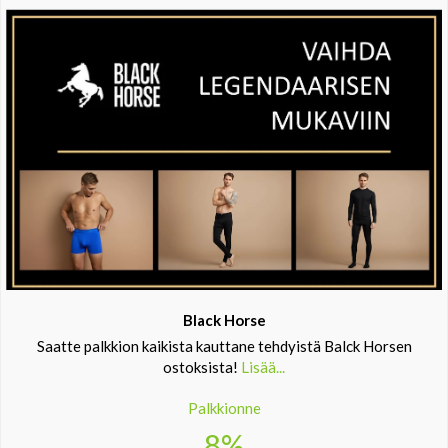
Black Horse
Saatte palkkion kaikista kauttane tehdyistä Balck Horsen
ostoksista!
Lisää...
Palkkionne
8%