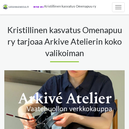
Kristillinen kasvatus Omenapuu ry
Togg
navig
Kristillinen kasvatus Omenapuu
ry tarjoaa Arkive Atelierin koko
valikoiman