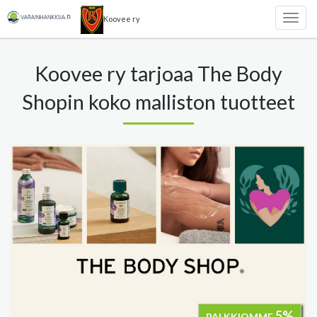
Koovee ry
Togg
navig
Koovee ry tarjoaa The Body
Shopin koko malliston tuotteet
5%
PALKKIOMME