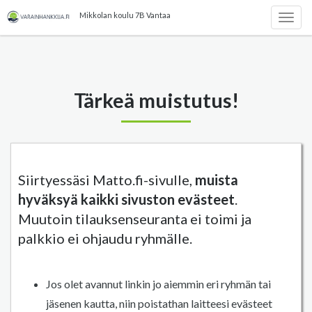
Mikkolan koulu 7B Vantaa
Togg
navig
Tärkeä muistutus!
Siirtyessäsi Matto.fi-sivulle,
muista
hyväksyä kaikki sivuston evästeet
.
Muutoin tilauksenseuranta ei toimi ja
palkkio ei ohjaudu ryhmälle.
Jos olet avannut linkin jo aiemmin eri ryhmän tai
jäsenen kautta, niin poistathan laitteesi evästeet