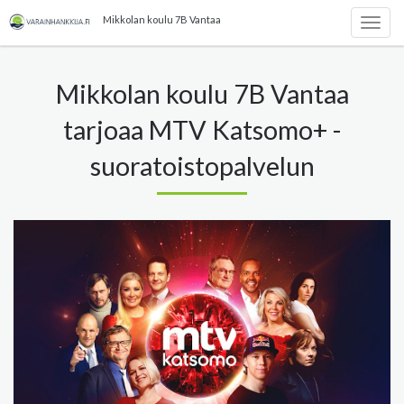
Mikkolan koulu 7B Vantaa
Togg
navig
Mikkolan koulu 7B Vantaa
tarjoaa MTV Katsomo+ -
suoratoistopalvelun