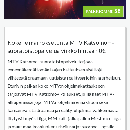
5€
PALKKIOMME
Kokeile mainoksetonta MTV Katsomo+ -
suoratoistopalvelua viikko hintaan 0€
MTV Katsomo -suoratoistopalvelu tarjoaa
ennennäkemättömän laajan kattauksen sisältöjä
viihteestä draamaan, uutisista realitysarjoihin ja urheiluun.
Eturivin paikan koko MTV:n ohjelmakattaukseen
tarjoavat MTV Katsomo+ -tilaukset, joilla näet MTV-
alkuperäissarjoja, MTV:n ohjelmia ennakkoon sekä
kansainvälistä draamaa ja reality-ohjelmia. Valikoimasta
löytyvät myös Liiga, MM-ralli, jalkapallon Mestarien liiga
ja muut maailmanluokan urheilusarjat suorana. Lapsille