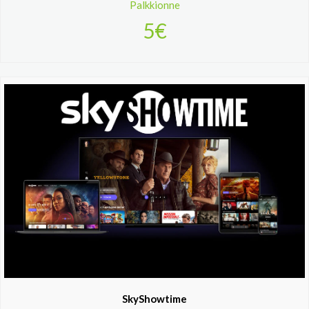
Palkkionne
5€
SkyShowtime