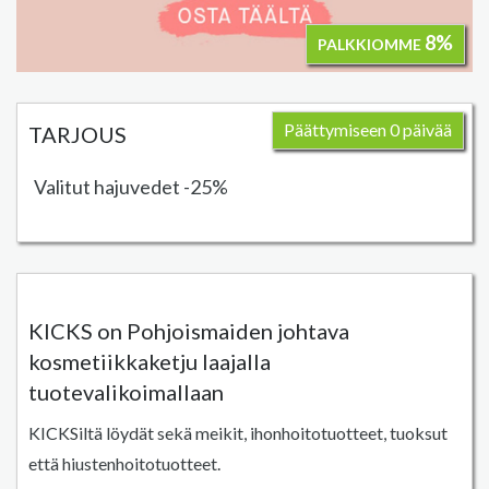
8%
PALKKIOMME
Päättymiseen 0 päivää
TARJOUS
Valitut hajuvedet -25%
KICKS on Pohjoismaiden johtava
kosmetiikkaketju laajalla
tuotevalikoimallaan
KICKSiltä löydät sekä meikit, ihonhoitotuotteet, tuoksut
että hiustenhoitotuotteet.