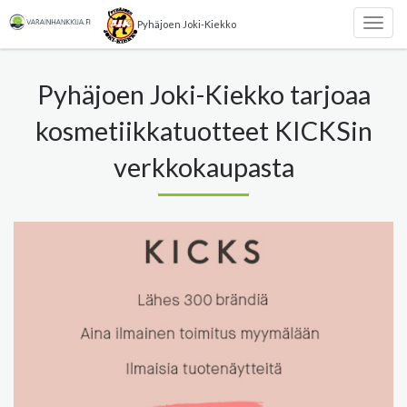
Pyhäjoen Joki-Kiekko
Togg
navig
Pyhäjoen Joki-Kiekko tarjoaa
kosmetiikkatuotteet KICKSin
verkkokaupasta