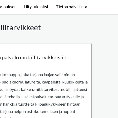
arjoukset
Liity tukijaksi
Tietoa palvelusta
ilitarvikkeet
 palvelu mobiilitarvikkeisiin
kkokauppa, joka tarjoaa laajan valikoiman
– suojakuoria, latureita, kaapeleita, kuulokkeita ja
lla löydät kaiken, mitä tarvitset mobiililaitteesi
lä teholla. Lisäksi palvelu tarjoaa yrityksille ja
n hankkia tuotteita kilpailukykyiseen hintaan
u tarjoaa helpon ostokokemuksen ja nopeat