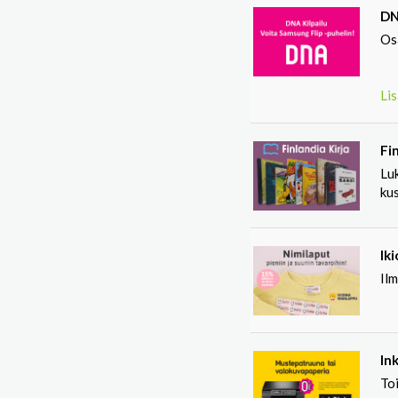
DN
Osa
Lis
Fin
Luk
ku
Ik
Il
In
Toi