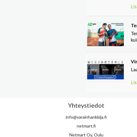
Lis
Te
Ten
kui
Vi
La
Lis
Yhteystiedot
info@varainhankkija.fi
netmart.fi
Netmart Oy, Oulu