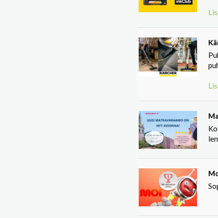
Lis
Kä
Puh
puh
Lis
Ma
Ko
len
Mo
Sop