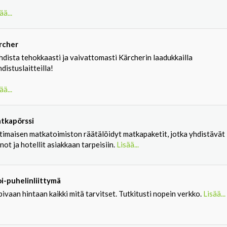
ää...
rcher
dista tehokkaasti ja vaivattomasti Kärcherin laadukkailla
distuslaitteilla!
ää...
tkapörssi
timaisen matkatoimiston räätälöidyt matkapaketit, jotka yhdistävät
not ja hotellit asiakkaan tarpeisiin.
Lisää...
i-puhelinliittymä
ivaan hintaan kaikki mitä tarvitset. Tutkitusti nopein verkko.
Lisää...