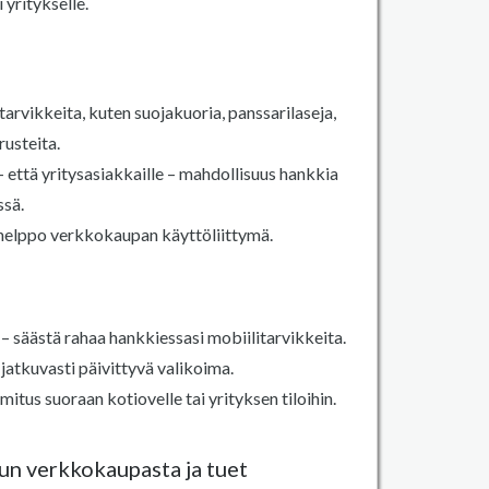
 yritykselle.
tarvikkeita, kuten suojakuoria, panssarilaseja,
rusteita.
- että yritysasiakkaille – mahdollisuus hankkia
ssä.
helppo verkkokaupan käyttöliittymä.
 – säästä rahaa hankkiessasi mobiilitarvikkeita.
jatkuvasti päivittyvä valikoima.
itus suoraan kotiovelle tai yrityksen tiloihin.
kun verkkokaupasta ja tuet