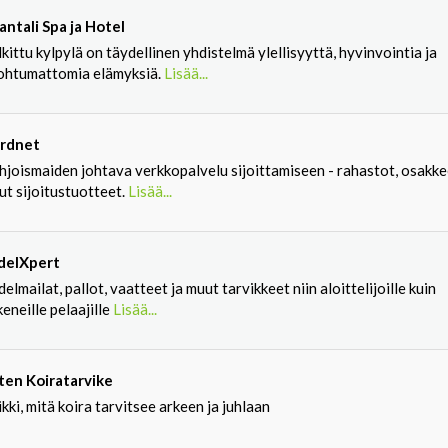
antali Spa ja Hotel
kittu kylpylä on täydellinen yhdistelmä ylellisyyttä, hyvinvointia ja
ohtumattomia elämyksiä.
Lisää...
rdnet
hjoismaiden johtava verkkopalvelu sijoittamiseen - rahastot, osakke
ut sijoitustuotteet.
Lisää...
delXpert
elmailat, pallot, vaatteet ja muut tarvikkeet niin aloittelijoille kuin
eneille pelaajille
Lisää...
ten Koiratarvike
kki, mitä koira tarvitsee arkeen ja juhlaan