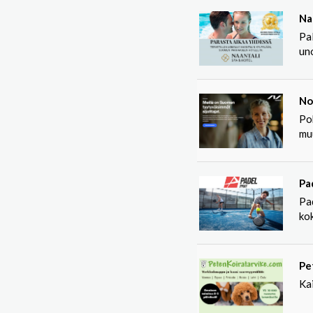
Na
Pal
un
No
Po
mu
Pa
Pad
kok
Pe
Kai