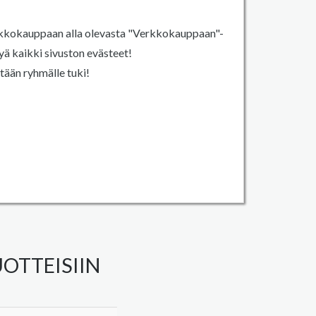
erkkokauppaan alla olevasta "Verkkokauppaan"-
yä kaikki sivuston evästeet!
tään ryhmälle tuki!
OTTEISIIN