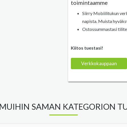
toimintaamme
Siirry Mobiilitukun v
napista. Muista hyväks
Ostossummastasi tilite
Kiitos tuestasi!
Verkkokauppaan
MUIHIN SAMAN KATEGORION TU