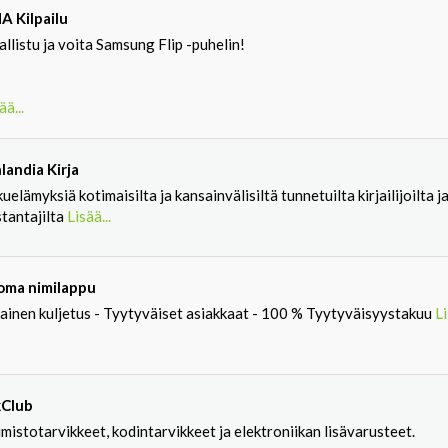
A Kilpailu
llistu ja voita Samsung Flip -puhelin!
ää...
landia Kirja
uelämyksiä kotimaisilta ja kansainvälisiltä tunnetuilta kirjailijoilta j
stantajilta
Lisää...
ioma nimilappu
mainen kuljetus - Tyytyväiset asiakkaat - 100 % Tyytyväisyystakuu
Li
kClub
mistotarvikkeet, kodintarvikkeet ja elektroniikan lisävarusteet.