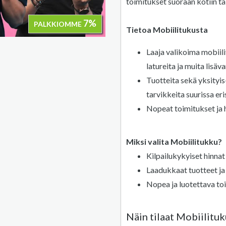
toimitukset suoraan kotiin tai
7%
PALKKIOMME
Tietoa Mobiilitukusta
Laaja valikoima mobiili
latureita ja muita lisäva
Tuotteita sekä yksityis
tarvikkeita suurissa eri
Nopeat toimitukset ja 
Miksi valita Mobiilitukku?
Kilpailukykyiset hinnat
Laadukkaat tuotteet ja 
Nopea ja luotettava toim
Näin tilaat Mobiilitu