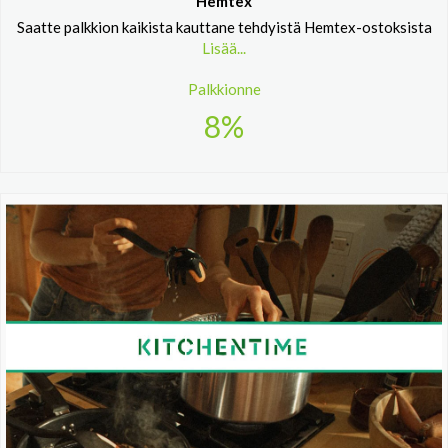
Hemtex
Saatte palkkion kaikista kauttane tehdyistä Hemtex-ostoksista
Lisää...
Palkkionne
8%