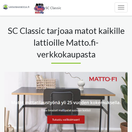
SC Classic
Togg
navig
SC Classic tarjoaa matot kaikille
lattioille Matto.fi-
verkkokaupasta