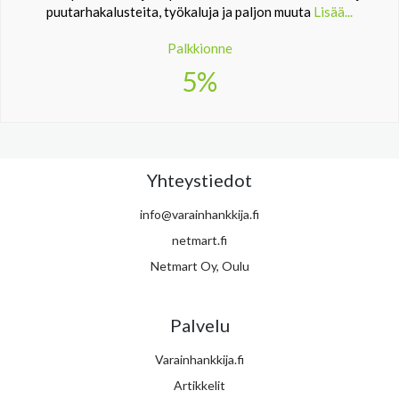
puutarhakalusteita, työkaluja ja paljon muuta
Lisää...
Palkkionne
5%
Yhteystiedot
info@varainhankkija.fi
netmart.fi
Netmart Oy, Oulu
Palvelu
Varainhankkija.fi
Artikkelit