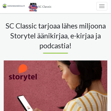
SC Classic
Togg
navig
SC Classic tarjoaa lähes miljoona
Storytel äänikirjaa, e-kirjaa ja
podcastia!