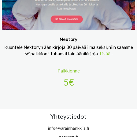
Nextory
Kuuntele Nextoryn äänikirjoja 30 päivää ilmaiseksi, niin saamme
5€ palkkion! Tuhansittain äänikirjoja.
Lisää...
Palkkionne
5€
Yhteystiedot
info@varainhankkija.fi
netmart.fi