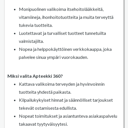
Monipuolinen valikoima itsehoitolääkkeitä,
vitamiineja, ihonhoitotuotteita ja muita terveyttä
tukevia tuotteita.
Luotettavat ja turvalliset tuotteet tunnetuilta
valmistajilta.
Nopea ja helppokäyttöinen verkkokauppa, joka
palvelee sinua ympäri vuorokauden.
Miksi valita Apteekki 360?
Kattava valikoima terveyden ja hyvinvoinnin
tuotteita yhdestä paikasta.
Kilpailukykyiset hinnat ja säännölliset tarjoukset
tekevät ostamisesta edullista.
Nopeat toimitukset ja asiantunteva asiakaspalvelu
takaavat tyytyväisyytesi.