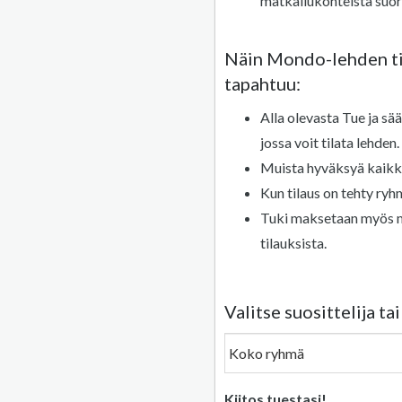
matkailukohteista suor
Näin Mondo-lehden ti
tapahtuu:
Alla olevasta Tue ja sää
jossa voit tilata lehden.
Muista hyväksyä kaikki
Kun tilaus on tehty ryh
Tuki maksetaan myös mu
tilauksista.
Valitse suosittelija t
Kiitos tuestasi!