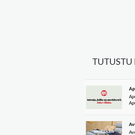
TUTUSTU 
Ap
Ap
Apu
Av
Av