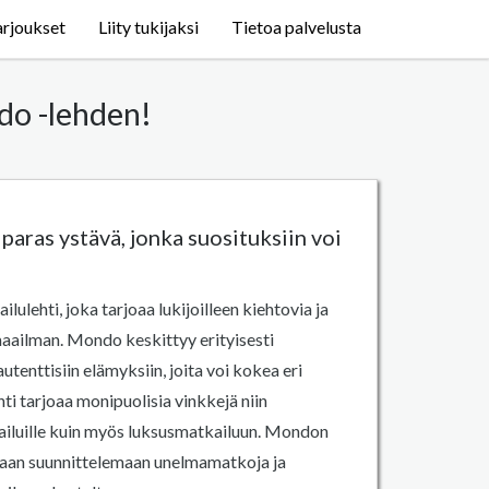
arjoukset
Liity tukijaksi
Tietoa palvelusta
do -lehden!
aras ystävä, jonka suosituksiin voi
lehti, joka tarjoaa lukijoilleen kiehtovia ja
maailman. Mondo keskittyy erityisesti
tenttisiin elämyksiin, joita voi kokea eri
hti tarjoaa monipuolisia vinkkejä niin
ailuille kuin myös luksusmatkailuun. Mondon
itaan suunnittelemaan unelmamatkoja ja