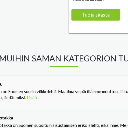
Tue ja säästä
MUIHIN SAMAN KATEGORION TU
u
u on Suomen suurin viikkolehti. Maailma ympärillämme muuttuu. Tila
, tiedät miksi.
Lisää...
otakka
otakka on Suomen suosituin sisustamisen erikoislehti, eikä ihme. Me