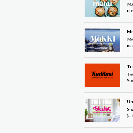
Ma
uus
Me
Me
ma
Tuu
Te
Suo
Un
Suo
ja 