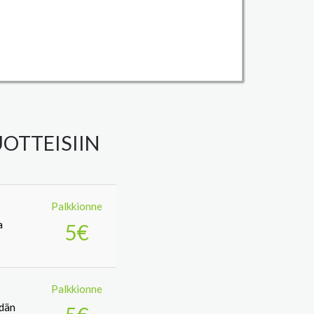
OTTEISIIN
Palkkionne
a
5€
Palkkionne
idän