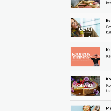
ke
Ee
Eev
kul
Ka
Ka
Ko
Kot
tie
Ma