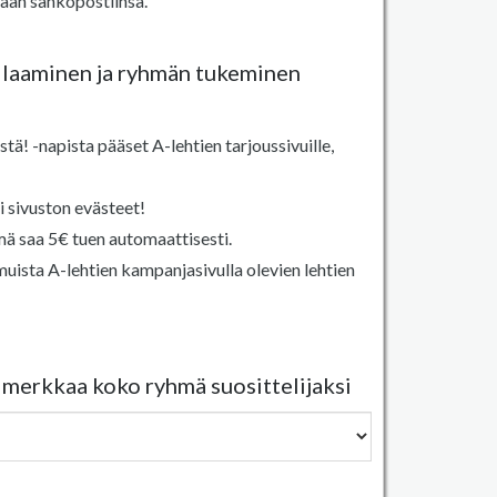
aan sähköpostiinsa.
laaminen ja ryhmän tukeminen
stä! -napista pääset A-lehtien tarjoussivuille,
 sivuston evästeet!
mä saa 5€ tuen automaattisesti.
ista A-lehtien kampanjasivulla olevien lehtien
ai merkkaa koko ryhmä suosittelijaksi