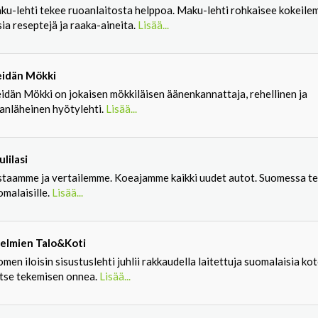
ku-lehti tekee ruoanlaitosta helppoa. Maku-lehti rohkaisee kokeile
ia reseptejä ja raaka-aineita.
Lisää...
idän Mökki
idän Mökki on jokaisen mökkiläisen äänenkannattaja, rehellinen ja
anläheinen hyötylehti.
Lisää...
lilasi
staamme ja vertailemme. Koeajamme kaikki uudet autot. Suomessa te
malaisille.
Lisää...
elmien Talo&Koti
men iloisin sisustuslehti juhlii rakkaudella laitettuja suomalaisia ko
itse tekemisen onnea.
Lisää...