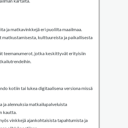
ilman kartalta.
ta ja matkavinkkejä eri puolilta maailmaa.
t matkustamisesta, kulttuureista ja paikallisesta
ät teemanumerot, jotka keskittyvät erityisiin
kailutrendeihin.
do kotiin tai lukea digitaalisena versiona missä
a ja alennuksia matkailupalveluista
 kautta.
myös vinkkejä ajankohtaisista tapahtumista ja