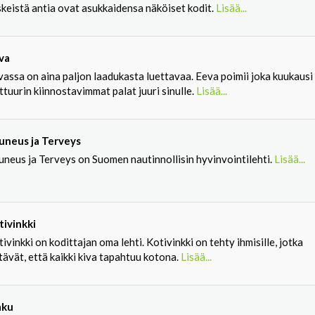
skeistä antia ovat asukkaidensa näköiset kodit.
Lisää...
va
assa on aina paljon laadukasta luettavaa. Eeva poimii joka kuukausi
ttuurin kiinnostavimmat palat juuri sinulle.
Lisää...
uneus ja Terveys
uneus ja Terveys on Suomen nautinnollisin hyvinvointilehti.
Lisää...
tivinkki
ivinkki on kodittajan oma lehti. Kotivinkki on tehty ihmisille, jotka
tävät, että kaikki kiva tapahtuu kotona.
Lisää...
ku