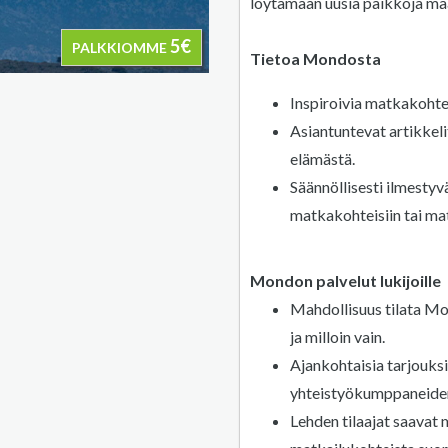
löytämään uusia paikkoja maa
5€
PALKKIOMME
Tietoa Mondosta
Inspiroivia matkakohtei
Asiantuntevat artikkeli
elämästä.
Säännöllisesti ilmestyv
matkakohteisiin tai mat
Mondon palvelut lukijoille
Mahdollisuus tilata Mon
ja milloin vain.
Ajankohtaisia tarjouksi
yhteistyökumppaneiden
Lehden tilaajat saavat 