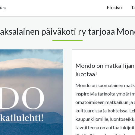
Etusivu
T
i ry
saksalainen päiväkoti ry tarjoaa Mon
Mondo on matkailijan p
luottaa!
Mondo on suomalainen matkailu
inspiroivia tarinoita ympäri 
omatoimiseen matkailuun ja au
kulttuureissa ja kohteissa. Le
kaupunkilomille, luontoseikk
tavoitteena on auttaa lukijo