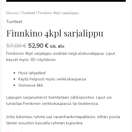
Etusivu
/
Tuotteet
/ Finnkino 4kpl sarjalippu
Tuotteet
Finnkino 4kpl sarjalippu
57,00
€
52,90
€
sis. alv.
Finnkinon 4kpl sarjalippu sisältää neljä elokuvalippua. Liput
käyvät myös 3D-näytöksiin.
Hyvä lahjaidea!
Käytä helposti myös verkkokaupassa
Voimassa 6kk
Lippujen sarjanumerot toimitetaan sähköpostiisi. Liput voi
lunastaa Finnkinon verkkokaupassa tai teatterissa.
Jotta tukemasi ryhmä saa varainhankintapalkkion, ethän poista
tämän sivuston kassalla ryhmän kuponkia.