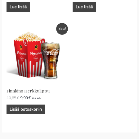
Lue lisää
Lue lisää
Sale!
Finnkino Herkkulippu
10,85
€
9,90
€
sis. alv.
Lisää ostoskoriin