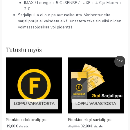
IMAX / Lounge + 5 €, iSENSE / LUXE + 4 € ja Maxim +
2 €
Sarjalipuilla ei ole palautusoikeutta. Vanhentuneita
sarjalippuja ei vaihdeta eikä lunasteta takaisin eikä niiden
voimassaoloaikaa voi pidentää.
Tutustu myös
Sale!
LOPPU VARASTOSTA
LOPPU VARASTOSTA
Finnkino elokuvalippu
Finnkino 2kpl sarjalippu
19,00
€
35,80
€
32,90
€
sis. alv.
sis. alv.