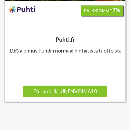
7%
PALKKIOMME
Puhti.fi
10% alennus Puhdin normaalihintaisista tuotteista
Etu koodilla: UNENVOIMA10