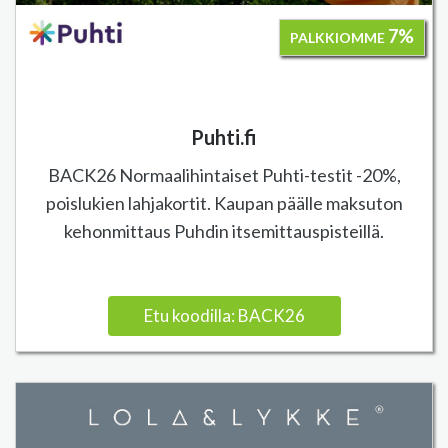
7%
PALKKIOMME
Puhti.fi
BACK26 Normaalihintaiset Puhti-testit -20%,
poislukien lahjakortit. Kaupan päälle maksuton
kehonmittaus Puhdin itsemittauspisteillä.
Etu koodilla: BACK26