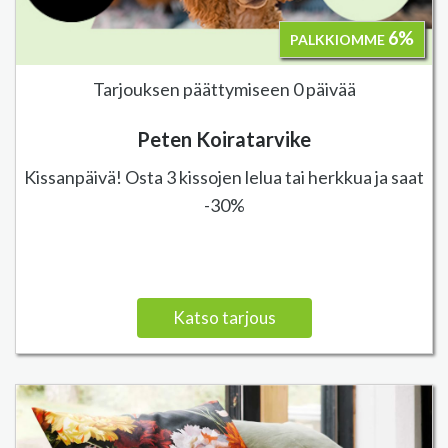
6%
PALKKIOMME
Tarjouksen päättymiseen 0 päivää
Peten Koiratarvike
Kissanpäivä! Osta 3 kissojen lelua tai herkkua ja saat
-30%
Katso tarjous