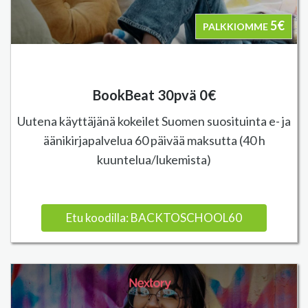
5€
PALKKIOMME
BookBeat 30pvä 0€
Uutena käyttäjänä kokeilet Suomen suosituinta e- ja
äänikirjapalvelua 60 päivää maksutta (40 h
kuuntelua/lukemista)
Etu koodilla: BACKTOSCHOOL60