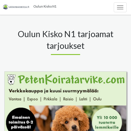
Oulun Kisko N1
Togg
navig
Oulun Kisko N1 tarjoamat
tarjoukset