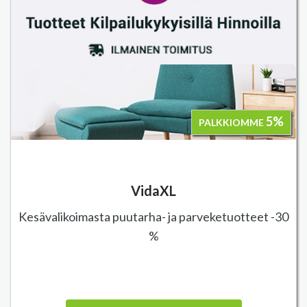
5%
PALKKIOMME
VidaXL
Kesävalikoimasta puutarha- ja parveketuotteet -30
%