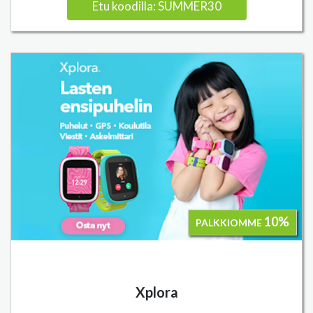
Etu koodilla: SUMMER30
10%
PALKKIOMME
Xplora