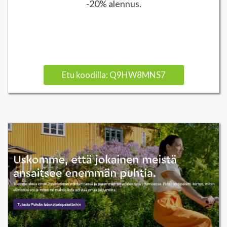
-20% alennus.
Etu koodilla: Q9HW8MNS7