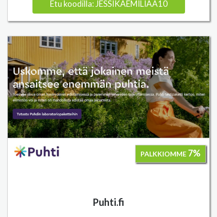
Etu koodilla: JESSIKAEMILIAA10
7%
PALKKIOMME
Puhti.fi