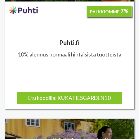
7%
PALKKIOMME
Puhti.fi
10% alennus normaali hintaisista tuotteista
Etu koodilla: KUKATIESGARDEN10