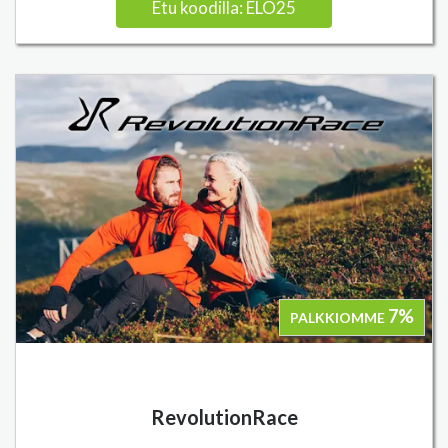
Etu koodilla: ELO25
7%
PALKKIOMME
RevolutionRace