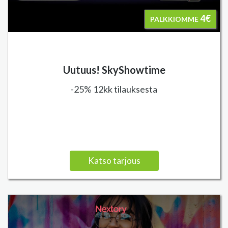
4€
PALKKIOMME
Uutuus! SkyShowtime
-25% 12kk tilauksesta
Katso tarjous