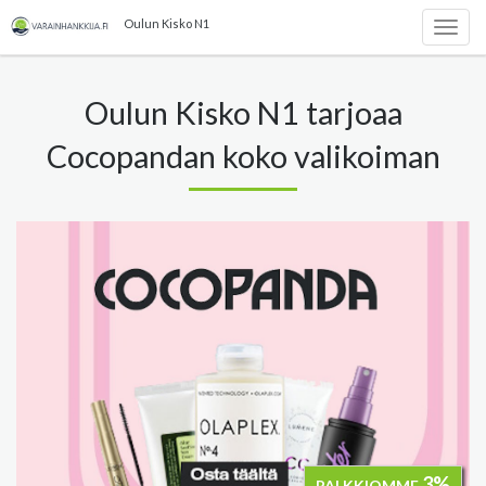
Oulun Kisko N1
Togg
navig
Oulun Kisko N1 tarjoaa
Cocopandan koko valikoiman
3%
PALKKIOMME