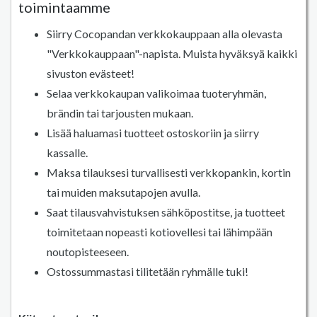
toimintaamme
Siirry Cocopandan verkkokauppaan alla olevasta
"Verkkokauppaan"-napista. Muista hyväksyä kaikki
sivuston evästeet!
Selaa verkkokaupan valikoimaa tuoteryhmän,
brändin tai tarjousten mukaan.
Lisää haluamasi tuotteet ostoskoriin ja siirry
kassalle.
Maksa tilauksesi turvallisesti verkkopankin, kortin
tai muiden maksutapojen avulla.
Saat tilausvahvistuksen sähköpostitse, ja tuotteet
toimitetaan nopeasti kotiovellesi tai lähimpään
noutopisteeseen.
Ostossummastasi tilitetään ryhmälle tuki!