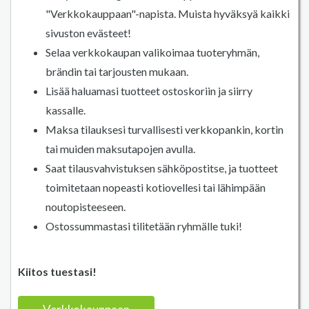
"Verkkokauppaan"-napista. Muista hyväksyä kaikki
sivuston evästeet!
Selaa verkkokaupan valikoimaa tuoteryhmän,
brändin tai tarjousten mukaan.
Lisää haluamasi tuotteet ostoskoriin ja siirry
kassalle.
Maksa tilauksesi turvallisesti verkkopankin, kortin
tai muiden maksutapojen avulla.
Saat tilausvahvistuksen sähköpostitse, ja tuotteet
toimitetaan nopeasti kotiovellesi tai lähimpään
noutopisteeseen.
Ostossummastasi tilitetään ryhmälle tuki!
Kiitos tuestasi!