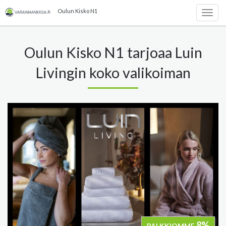
Oulun Kisko N1
Togg
navig
Oulun Kisko N1 tarjoaa Luin
Livingin koko valikoiman
8%
PALKKIOMME