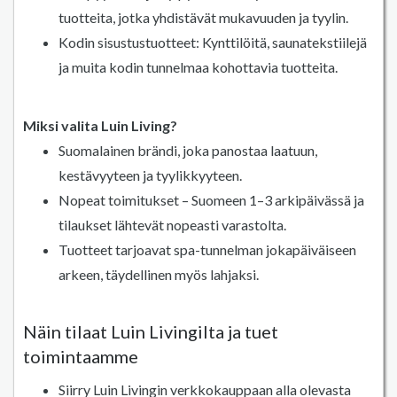
tuotteita, jotka yhdistävät mukavuuden ja tyylin.
Kodin sisustustuotteet: Kynttilöitä, saunatekstiilejä
ja muita kodin tunnelmaa kohottavia tuotteita.
Miksi valita Luin Living?
Suomalainen brändi, joka panostaa laatuun,
kestävyyteen ja tyylikkyyteen.
Nopeat toimitukset – Suomeen 1–3 arkipäivässä ja
tilaukset lähtevät nopeasti varastolta.
Tuotteet tarjoavat spa-tunnelman jokapäiväiseen
arkeen, täydellinen myös lahjaksi.
Näin tilaat Luin Livingilta ja tuet
toimintaamme
Siirry Luin Livingin verkkokauppaan alla olevasta