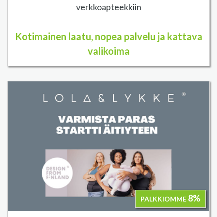
verkkoapteekkiin
Kotimainen laatu, nopea palvelu ja kattava
valikoima
8%
PALKKIOMME