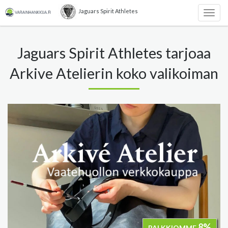
Jaguars Spirit Athletes
Togg
navig
Jaguars Spirit Athletes tarjoaa
Arkive Atelierin koko valikoiman
8%
PALKKIOMME