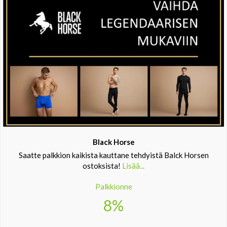
Black Horse
Saatte palkkion kaikista kauttane tehdyistä Balck Horsen
ostoksista!
Lisää...
Palkkionne
8%