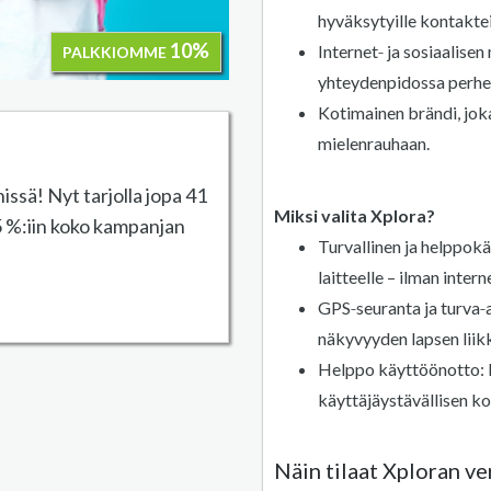
hyväksytyille kontaktei
10%
Internet‑ ja sosiaalise
PALKKIOMME
yhteydenpidossa perhee
Kotimainen brändi, jok
mielenrauhaan.
ssä! Nyt tarjolla jopa 41
Miksi valita Xplora?
5 %:iin koko kampanjan
Turvallinen ja helppok
laitteelle – ilman intern
GPS‑seuranta ja turva
näkyvyyden lapsen liikk
Helppo käyttöönotto: ke
käyttäjäystävällisen 
Näin tilaat Xploran v