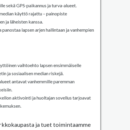
lle sekä GPS‑paikannus ja turva‑alueet.
n median käyttö rajattu – painopiste
n ja läheisten kanssa.
a panostaa lapsen arjen hallintaan ja vanhempien
äyttöinen vaihtoehto lapsen ensimmäiselle
etin ja sosiaalisen median riskejä.
‑alueet antavat vanhemmille paremman
eisiin.
llon aktivointi ja huoltajan sovellus tarjoavat
kokemuksen.
erkkokaupasta ja tuet toimintaamme