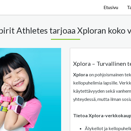
Etusivu
T
pirit Athletes tarjoaa Xploran koko 
Xplora – Turvallinen t
Xplora
on pohjoismainen tekn
kellopuhelimia lapsille. Verk
käytettävyyden sekä vanhemp
yhteydessä, mutta ilman sosiaa
Tietoa Xplora-verkkokau
Älykellot ja kellopuheli