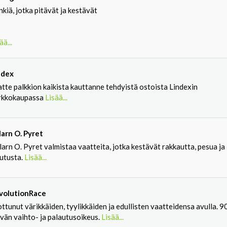
kiä, jotka pitävät ja kestävät
ää...
ndex
tte palkkion kaikista kauttanne tehdyistä ostoista Lindexin
rkkokaupassa
Lisää...
larn O. Pyret
arn O. Pyret valmistaa vaatteita, jotka kestävät rakkautta, pesua ja
lutusta.
Lisää...
volutionRace
ttunut värikkäiden, tyylikkäiden ja edullisten vaatteidensa avulla. 9
vän vaihto- ja palautusoikeus.
Lisää...