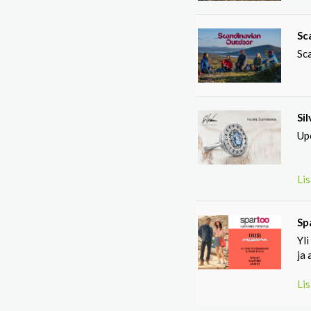
Sc
Sc
Si
Up
Lis
Sp
Yli
ja 
Lis