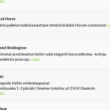
ää...
ack Horse
atte palkkion kaikista kauttane tehdyistä Balck Horsen ostoksista!
Li
niel Wellington
ttomat ja minimaliset kellot sekä elegantti koruvalikoima - kelloja,
nekkeita ja koruja.
Lisää...
lti
oppaile Haltin verkkokaupassa!
mitusaika 1-3 päivää | Ilmainen toimitus yli 150 € tilauksiin
ää...
ebug