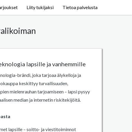
arjoukset
Liity tukijaksi
Tietoa palvelusta
valikoiman
eknologia lapsille ja vanhemmille
ologia-brändi, joka tarjoaa älykelloja ja
kokauppa keskittyy turvallisuuden,
ien mielenrauhan tarjoamiseen – lapsi pysyy
lisen median ja internetin riskitekijöitä.
pasta
met lapsille – soitto‑ ja viestitoiminnot