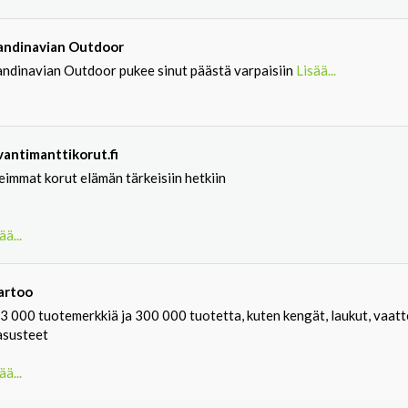
andinavian Outdoor
andinavian Outdoor pukee sinut päästä varpaisiin
Lisää...
lvantimanttikorut.fi
eimmat korut elämän tärkeisiin hetkiin
ää...
artoo
 3 000 tuotemerkkiä ja 300 000 tuotetta, kuten kengät, laukut, vaat
asusteet
ää...