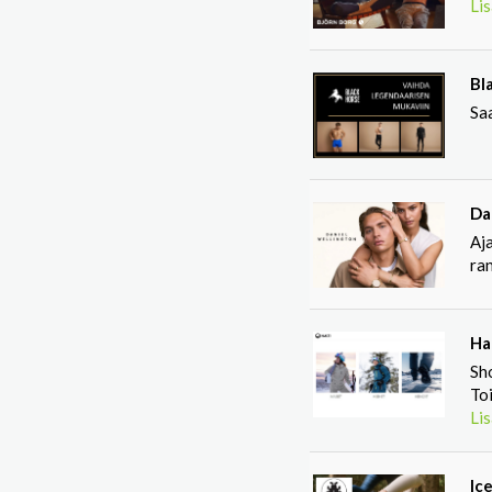
Lis
Bl
Sa
Da
Aja
ran
Ha
Sh
Toi
Lis
Ic