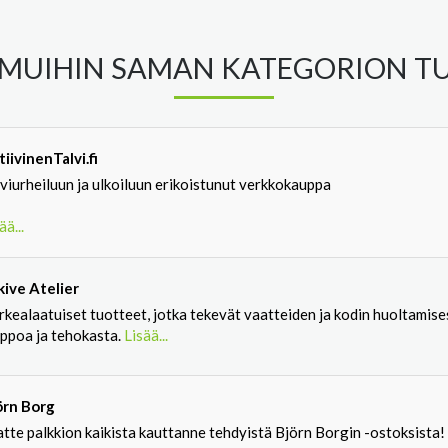
MUIHIN SAMAN KATEGORION TU
iivinenTalvi.fi
viurheiluun ja ulkoiluun erikoistunut verkkokauppa
ää...
kive Atelier
rkealaatuiset tuotteet, jotka tekevät vaatteiden ja kodin huoltamise
lppoa ja tehokasta.
Lisää...
örn Borg
tte palkkion kaikista kauttanne tehdyistä Björn Borgin -ostoksista!