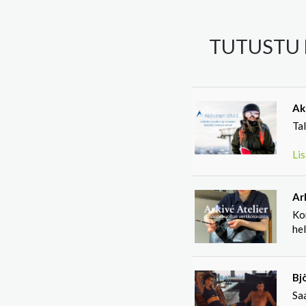
TUTUSTU 
Akt
Tal
Lis
Ar
Ko
he
Bj
Saa