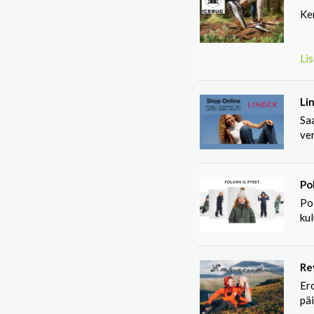
Ken
Lis
Li
Saa
ve
Po
Pol
ku
Re
Ero
päi