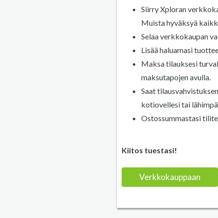
Siirry Xploran verkkok
Muista hyväksyä kaikki
Selaa verkkokaupan va
Lisää haluamasi tuotteet
Maksa tilauksesi turval
maksutapojen avulla.
Saat tilausvahvistuksen
kotiovellesi tai lähimp
Ostossummastasi tilite
Kiitos tuestasi!
Verkkokauppaan