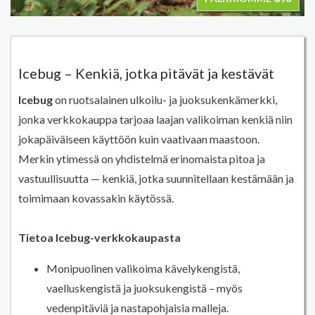
Icebug – Kenkiä, jotka pitävät ja kestävät
Icebug
on ruotsalainen ulkoilu- ja juoksukenkämerkki,
jonka verkkokauppa tarjoaa laajan valikoiman kenkiä niin
jokapäiväiseen käyttöön kuin vaativaan maastoon.
Merkin ytimessä on yhdistelmä erinomaista pitoa ja
vastuullisuutta — kenkiä, jotka suunnitellaan kestämään ja
toimimaan kovassakin käytössä.
Tietoa Icebug-verkkokaupasta
Monipuolinen valikoima kävelykengistä,
vaelluskengistä ja juoksukengistä – myös
vedenpitäviä ja nastapohjaisia malleja.