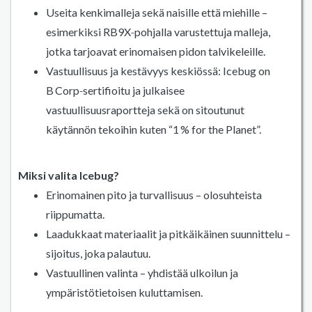
Useita kenkimalleja sekä naisille että miehille –
esimerkiksi RB9X‑pohjalla varustettuja malleja,
jotka tarjoavat erinomaisen pidon talvikeleille.
Vastuullisuus ja kestävyys keskiössä: Icebug on
B Corp‑sertifioitu ja julkaisee
vastuullisuusraportteja sekä on sitoutunut
käytännön tekoihin kuten “1 % for the Planet”.
Miksi valita Icebug?
Erinomainen pito ja turvallisuus – olosuhteista
riippumatta.
Laadukkaat materiaalit ja pitkäikäinen suunnittelu –
sijoitus, joka palautuu.
Vastuullinen valinta – yhdistää ulkoilun ja
ympäristötietoisen kuluttamisen.