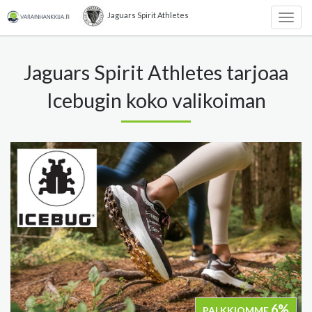
Jaguars Spirit Athletes
Togg
navig
Jaguars Spirit Athletes tarjoaa
Icebugin koko valikoiman
6%
PALKKIOMME