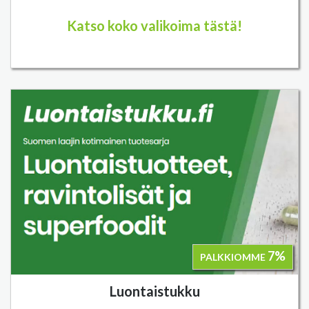
Katso koko valikoima tästä!
7%
PALKKIOMME
Luontaistukku