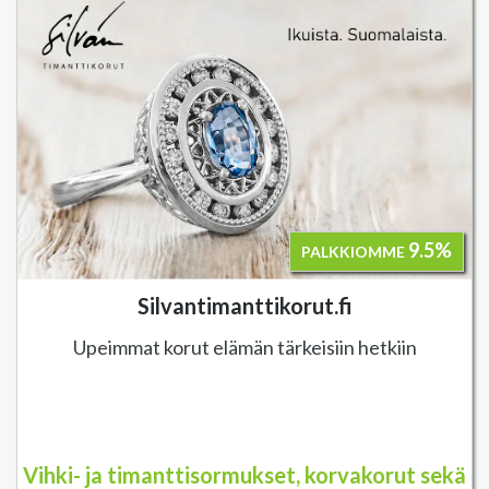
9.5%
PALKKIOMME
Silvantimanttikorut.fi
Upeimmat korut elämän tärkeisiin hetkiin
Vihki- ja timanttisormukset, korvakorut sekä