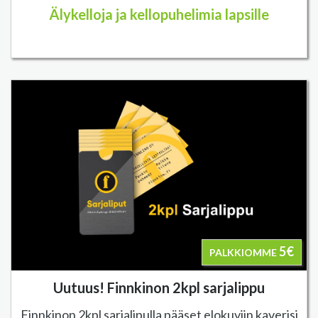
Älykelloja ja kellopuhelimia lapsille
5€
PALKKIOMME
Uutuus! Finnkinon 2kpl sarjalippu
Finnkinon 2kpl sarjalipulla pääset elokuviin kaverisi