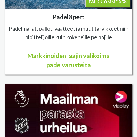
5%
PALKKIOMME
PadelXpert
Padelmailat, pallot, vaatteet ja muut tarvikkeet niin
aloittelijoille kuin kokeneille pelaajille
Markkinoiden laajin valikoima
padelvarusteita