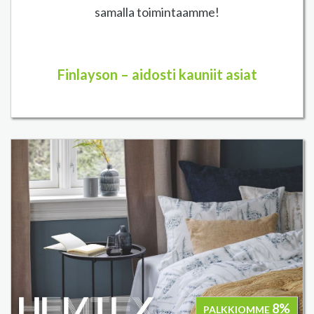
samalla toimintaamme!
Finlayson – aidosti kauniit asiat
8%
PALKKIOMME