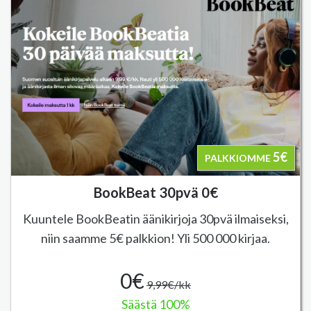
5€
PALKKIOMME
BookBeat 30pvä 0€
Kuuntele BookBeatin äänikirjoja 30pvä ilmaiseksi,
niin saamme 5€ palkkion! Yli 500 000 kirjaa.
0€
9,99€/kk
Säästä 100%