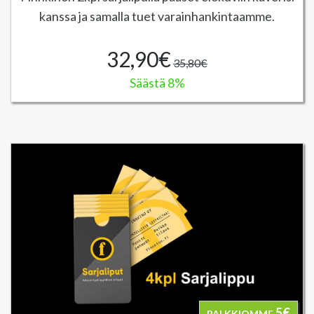
kanssa ja samalla tuet varainhankintaamme.
32,90€
35,80€
Säästä 8%
5€
PALKKIOMME