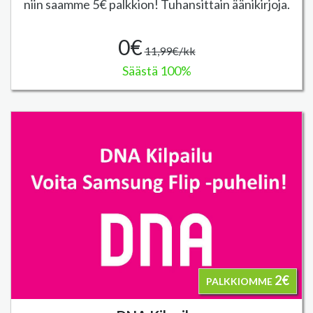
niin saamme 5€ palkkion! Tuhansittain äänikirjoja.
0€
11,99€/kk
Säästä 100%
2€
PALKKIOMME