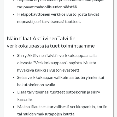
tarjoavat mahdollisuuden säästää.
Helppokäyttöinen verkkosivusto, josta löydät
nopeasti juuri tarvitsemasi tuotteet.
Näin tilaat AktiivinenTalvi.fin
verkkokaupasta ja tuet toimintaamme
Siirry AktiivinenTalvi.fi-verkkokauppaan alla
olevasta "Verkkokauppaan"-napista. Muista
hyväksyä kaikki sivuston evästeet!
Selaa verkkokaupan valikoimaa tuoteryhmien tai
hakutoiminnon avulla.
Lisää tarvitsemasi tuotteet ostoskoriin ja siirry
kassalle.
Maksa tilauksesi turvallisesti verkkopankin, kortin
tai muiden maksutapojen kautta.