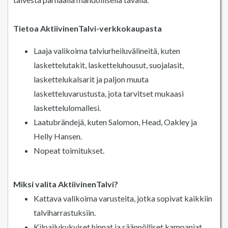
Tietoa AktiivinenTalvi-verkkokaupasta
Laaja valikoima talviurheiluvälineitä, kuten
laskettelutakit, lasketteluhousut, suojalasit,
laskettelukalsarit ja paljon muuta
lasketteluvarustusta, jota tarvitset mukaasi
laskettelulomallesi.
Laatubrändejä, kuten Salomon, Head, Oakley ja
Helly Hansen.
Nopeat toimitukset.
Miksi valita AktiivinenTalvi?
Kattava valikoima varusteita, jotka sopivat kaikkiin
talviharrastuksiin.
Kilpailukykyiset hinnat ja säännölliset kampanjat