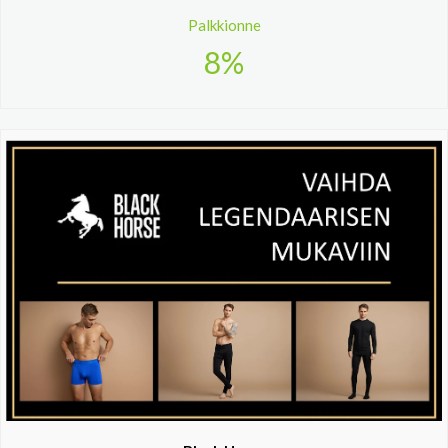
Palkkionne
8%