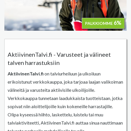
6%
PALKKIOMME
AktiivinenTalvi.fi - Varusteet ja välineet
talven harrastuksiin
AktiivinenTalvi.fi
on talviurheiluun ja ulkoiluun
erikoistunut verkkokauppa, joka tarjoaa laajan valikoiman
välineitä ja varusteita aktiivisille ulkoilijoille.
Verkkokauppa tunnetaan laadukkaista tuotteistaan, jotka
sopivat niin aloittelijoille kuin kokeneille harrastajille.
Olipa kyseessä hiihto, laskettelu, luistelu tai muu
talviaktiviteetti, AktiivinenTalvi.fi auttaa sinua nauttimaan
talvesta parhaalla mahdollisella tavalla.