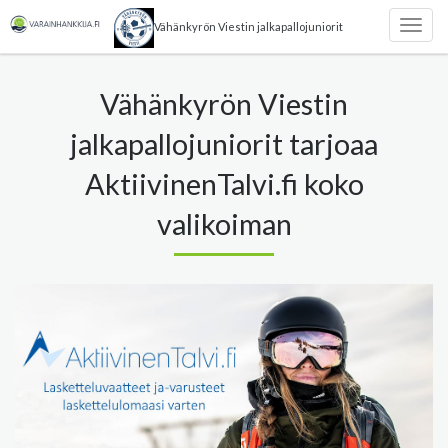
Vähänkyrön Viestin jalkapallojuniorit
Togg
navig
Vähänkyrön Viestin
jalkapallojuniorit tarjoaa
AktiivinenTalvi.fi koko
valikoiman