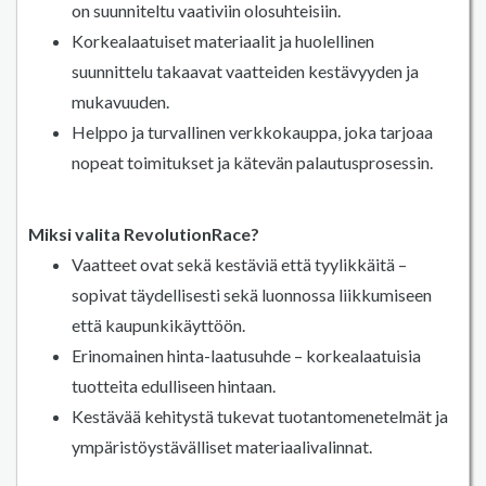
on suunniteltu vaativiin olosuhteisiin.
Korkealaatuiset materiaalit ja huolellinen
suunnittelu takaavat vaatteiden kestävyyden ja
mukavuuden.
Helppo ja turvallinen verkkokauppa, joka tarjoaa
nopeat toimitukset ja kätevän palautusprosessin.
Miksi valita RevolutionRace?
Vaatteet ovat sekä kestäviä että tyylikkäitä –
sopivat täydellisesti sekä luonnossa liikkumiseen
että kaupunkikäyttöön.
Erinomainen hinta-laatusuhde – korkealaatuisia
tuotteita edulliseen hintaan.
Kestävää kehitystä tukevat tuotantomenetelmät ja
ympäristöystävälliset materiaalivalinnat.