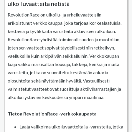
ulkoiluvaatteita netistä
RevolutionRace on ulkoilu- ja urheiluvaatteisiin
erikoistunut verkkokauppa, joka tarjoaa korkealaatuisia,
kestäviä ja tyylikkäitä varusteita aktiiviseen ulkoiluun.
RevolutionRace yhdistää toiminnallisuuden ja muotoilun,
joten sen vaatteet sopivat täydellisesti niin retkeilyyn,
vaelluksille kuin arkipäivän seikkailuihin. Verkkokaupan
laaja valikoima sisältää housuja, takkeja, kenkiä ja muita
varusteita, jotka on suunniteltu kestämään ankaria
olosuhteita sekä näyttämään hyvältä. Vastuullisesti
valmistetut vaatteet ovat suosittuja aktiiviharrastajien ja
ulkoilun ystävien keskuudessa ympäri maailmaa.
Tietoa RevolutionRace -verkkokaupasta
Laaja valikoima ulkoiluvaatteita ja -varusteita, jotka