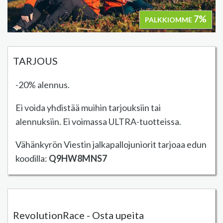
7%
PALKKIOMME
TARJOUS
-20% alennus.
Ei voida yhdistää muihin tarjouksiin tai
alennuksiin. Ei voimassa ULTRA-tuotteissa.
Vähänkyrön Viestin jalkapallojuniorit tarjoaa edun
koodilla:
Q9HW8MNS7
RevolutionRace - Osta upeita