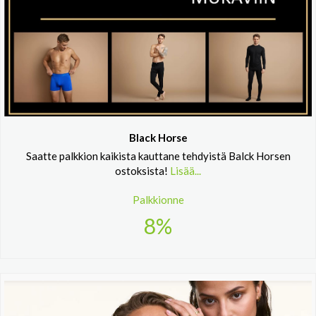
Black Horse
Saatte palkkion kaikista kauttane tehdyistä Balck Horsen
ostoksista!
Lisää...
Palkkionne
8%