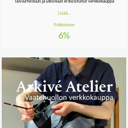
Talviurheiluun ja ulkoiluun erikoistunut verkkokauppa
Lisää...
Palkkionne
6%