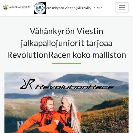
Vähänkyrön Viestin jalkapallojuniorit
Togg
navig
Vähänkyrön Viestin
jalkapallojuniorit tarjoaa
RevolutionRacen koko malliston