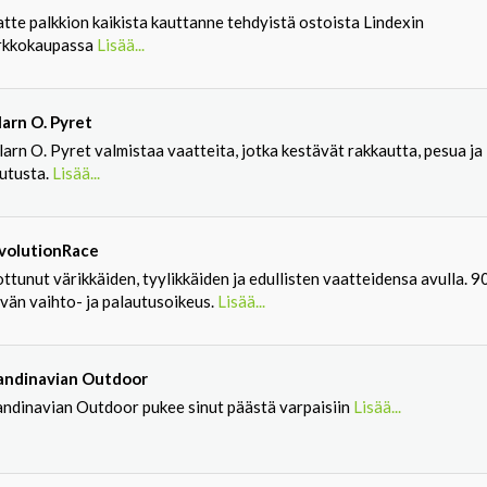
tte palkkion kaikista kauttanne tehdyistä ostoista Lindexin
rkkokaupassa
Lisää...
larn O. Pyret
arn O. Pyret valmistaa vaatteita, jotka kestävät rakkautta, pesua ja
lutusta.
Lisää...
volutionRace
ttunut värikkäiden, tyylikkäiden ja edullisten vaatteidensa avulla. 9
vän vaihto- ja palautusoikeus.
Lisää...
andinavian Outdoor
andinavian Outdoor pukee sinut päästä varpaisiin
Lisää...