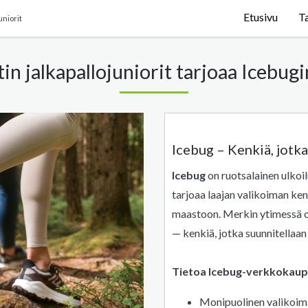
Etusivu
T
uniorit
n jalkapallojuniorit tarjoaa Icebug
Icebug – Kenkiä, jotka
Icebug
on ruotsalainen ulko
tarjoaa laajan valikoiman ken
maastoon. Merkin ytimessä on
— kenkiä, jotka suunnitellaa
Tietoa Icebug-verkkokaup
Monipuolinen valikoima