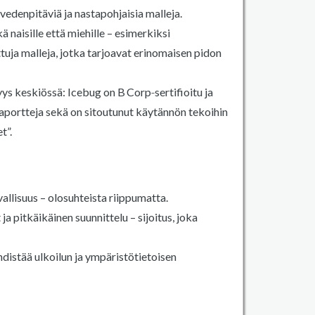
edenpitäviä ja nastapohjaisia malleja.
 naisille että miehille – esimerkiksi
uja malleja, jotka tarjoavat erinomaisen pidon
yys keskiössä: Icebug on B Corp‑sertifioitu ja
raportteja sekä on sitoutunut käytännön tekoihin
t”.
vallisuus – olosuhteista riippumatta.
a pitkäikäinen suunnittelu – sijoitus, joka
yhdistää ulkoilun ja ympäristötietoisen