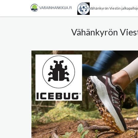
Vähänkyrön Viestin jalkapalloj
Vähänkyrön Viesti