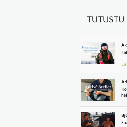
TUTUSTU 
Akt
Tal
Lis
Ar
Ko
he
Bj
Saa