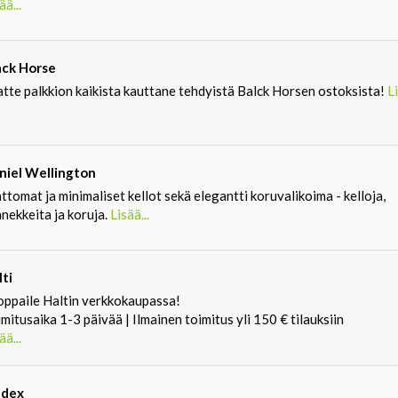
ää...
ack Horse
atte palkkion kaikista kauttane tehdyistä Balck Horsen ostoksista!
Li
niel Wellington
ttomat ja minimaliset kellot sekä elegantti koruvalikoima - kelloja,
nekkeita ja koruja.
Lisää...
lti
oppaile Haltin verkkokaupassa!
mitusaika 1-3 päivää | Ilmainen toimitus yli 150 € tilauksiin
ää...
ndex