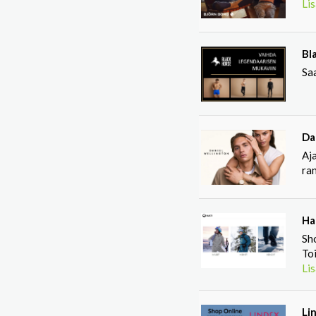
Lis
Bl
Sa
Da
Aja
ran
Ha
Sh
Toi
Lis
Li