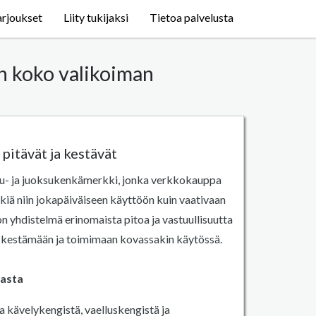
arjoukset
Liity tukijaksi
Tietoa palvelusta
in koko valikoiman
 pitävät ja kestävät
ilu- ja juoksukenkämerkki, jonka verkkokauppa
kiä niin jokapäiväiseen käyttöön kuin vaativaan
 yhdistelmä erinomaista pitoa ja vastuullisuutta
n kestämään ja toimimaan kovassakin käytössä.
asta
 kävelykengistä, vaelluskengistä ja