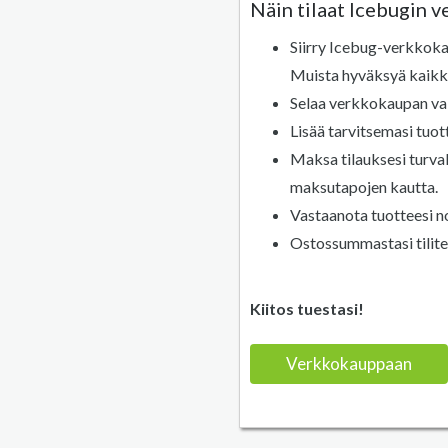
Näin tilaat Icebugin 
Siirry Icebug-verkkok
Muista hyväksyä kaikki
Selaa verkkokaupan val
Lisää tarvitsemasi tuott
Maksa tilauksesi turval
maksutapojen kautta.
Vastaanota tuotteesi no
Ostossummastasi tilite
Kiitos tuestasi!
Verkkokauppaan