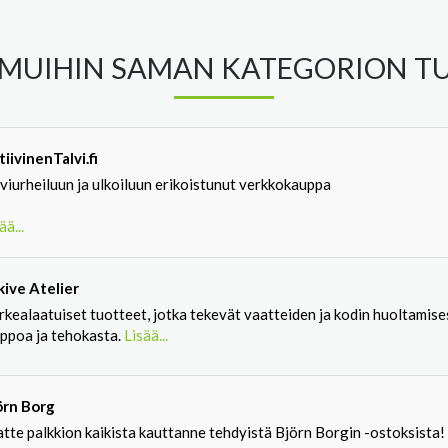
MUIHIN SAMAN KATEGORION TU
iivinenTalvi.fi
viurheiluun ja ulkoiluun erikoistunut verkkokauppa
ää...
kive Atelier
rkealaatuiset tuotteet, jotka tekevät vaatteiden ja kodin huoltamise
lppoa ja tehokasta.
Lisää...
örn Borg
tte palkkion kaikista kauttanne tehdyistä Björn Borgin -ostoksista!