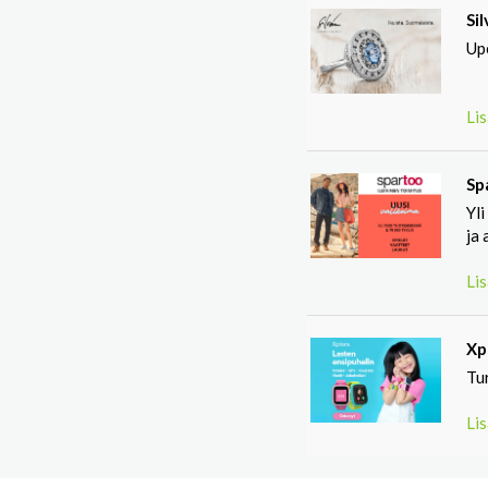
Si
Up
Lis
Sp
Yli
ja 
Lis
Xp
Tur
Lis