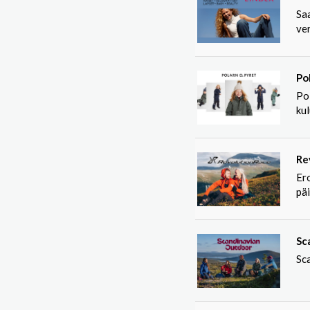
Saa
ve
Po
Pol
ku
Re
Ero
päi
Sc
Sc