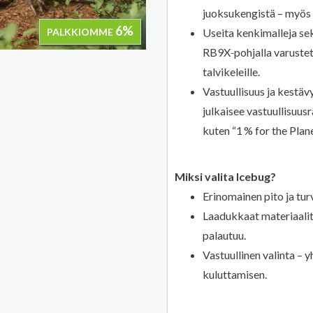
juoksukengistä – myös v
6%
Useita kenkimalleja sekä
PALKKIOMME
RB9X‑pohjalla varustett
talvikeleille.
Vastuullisuus ja kestäv
julkaisee vastuullisuus
kuten “1 % for the Plane
Miksi valita Icebug?
Erinomainen pito ja tur
Laadukkaat materiaalit j
palautuu.
Vastuullinen valinta – 
kuluttamisen.