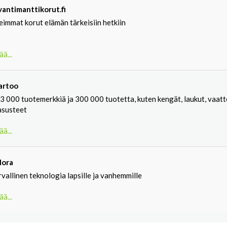
lvantimanttikorut.fi
eimmat korut elämän tärkeisiin hetkiin
ää...
artoo
 3 000 tuotemerkkiä ja 300 000 tuotetta, kuten kengät, laukut, vaat
asusteet
ää...
lora
vallinen teknologia lapsille ja vanhemmille
ää...