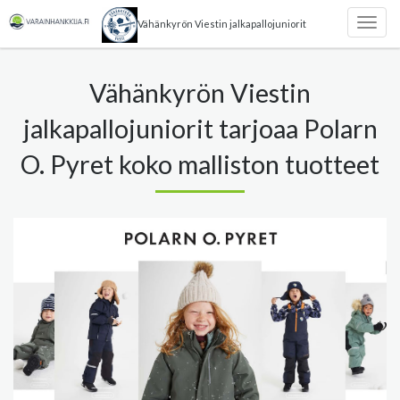
Vähänkyrön Viestin jalkapallojuniorit
Togg
navig
Vähänkyrön Viestin
jalkapallojuniorit tarjoaa Polarn
O. Pyret koko malliston tuotteet