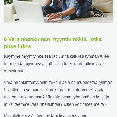
6 Varainhankinnan myyntivinkkiä, jotka
pitää lukea
Käymme myyntivinkeissä läpi, mitä kaikkea ryhmän tulee
huomioida myynnissä, jotta siitä tulee mahdollisimman
onnistunut.
Varainhankintamyynnin tärkein asia on muodostaa ryhmän
tavoitteet ja ydinviesti. Kuinka paljon haluamme saada
tuottoa kuukaudessa? Minkälaisesta ryhmästä on kyse ja
miksi teemme varainhankintaa? Miten voit tukea meitä?
Myyntivinkeissä käymme läpi lisäksi myynnin