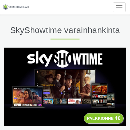
Togg
navig
SkyShowtime varainhankinta
4€
PALKKIONNE