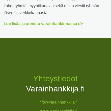
kohderyhmiä, myyntikanavia sekä miten viestit ryhmän
jäsenille verkkokaupasta.
Lue lisää ja onnistu varainhankinnassa 👉
Yhteystiedot
Varainhankkija.fi
info@varainhankkija.fi