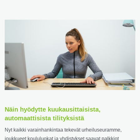
Näin hyödytte kuukausittaisista,
automaattisista tilityksistä
Nyt kaikki varainhankintaa tekevät urheiluseuramme,
joukkueet koululuokat ja yhdistykset saavat palkkiot