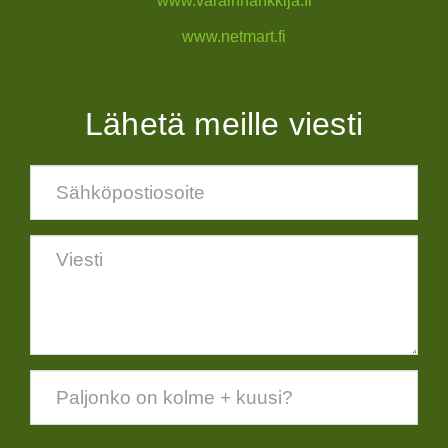
www.varainhankkija.fi
www.netmart.fi
Lähetä meille viesti